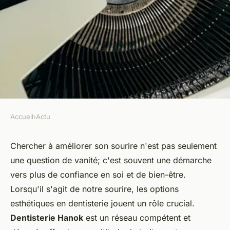
Accueil
›
Actu
ACTU
Quelles options esthétiques
Chercher à améliorer son sourire n'est pas seulement
une question de vanité; c'est souvent une démarche
sont disponibles en dentisterie
vers plus de confiance en soi et de bien-être.
Hanok ?
Lorsqu'il s'agit de notre sourire, les options
esthétiques en dentisterie jouent un rôle crucial.
Noémie
•
19 février 2024
•
2 min de lecture
Dentisterie Hanok
est un réseau compétent et