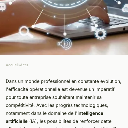
Accueil
›
Actu
ACTU
Comment améliorer
Dans un monde professionnel en constante évolution,
l'efficacité opérationnelle est devenue un impératif
l'efficacité opérationnelle avec
pour toute entreprise souhaitant maintenir sa
l'intelligence artificielle ?
compétitivité. Avec les progrès technologiques,
notamment dans le domaine de l'
intelligence
Noémie
•
29 janvier 2024
•
2 min de lecture
artificielle
(IA), les possibilités de renforcer cette