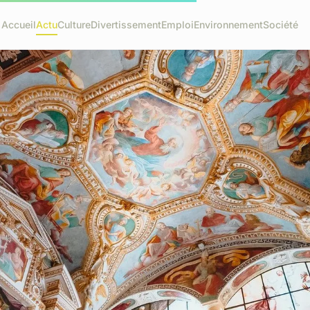
Accueil
Actu
Culture
Divertissement
Emploi
Environnement
Société