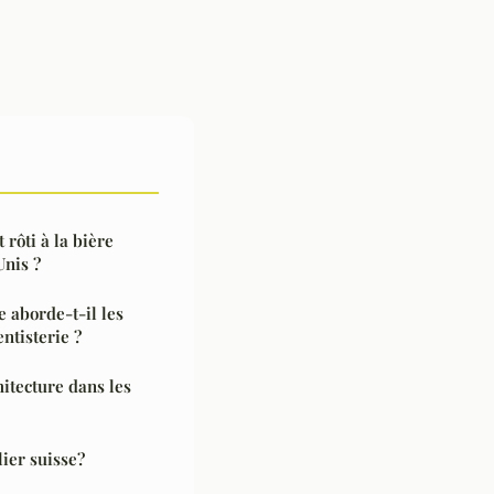
rôti à la bière
Unis ?
 aborde-t-il les
ntisterie ?
hitecture dans les
lier suisse?