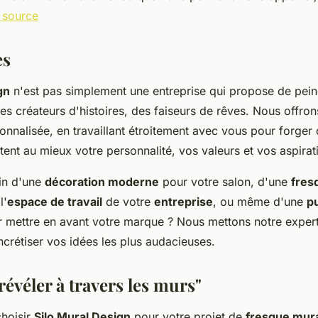
 source
es
gn
n'est pas simplement une entreprise qui propose de pei
 créateurs d'histoires, des faiseurs de rêves. Nous offron
onnalisée, en travaillant étroitement avec vous pour forger
tent au mieux votre personnalité, vos valeurs et vos aspirat
in d'une
décoration moderne
pour votre salon, d'une
fres
l'
espace de travail
de votre
entreprise
, ou même d'une
pu
 mettre en avant votre marque ? Nous mettons notre expert
crétiser vos idées les plus audacieuses.
 révéler à travers les murs"
choisir
Silo Mural Design
pour votre projet de
fresque mur