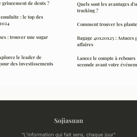
e grincement de dents ?
Quels sont les avantages d'ut
tracking ?
conduite : le top des
 2024
Comment trouver les plante
es : trouver une sugar
Bagage 40x20x25 : Astuces 
affaires
xplorez le leader de
Lancez le compte à rebours 
 pour des investissements
seconde avant votre événem
Sojiasuan
“L'information qui fait sens, chaque jour”