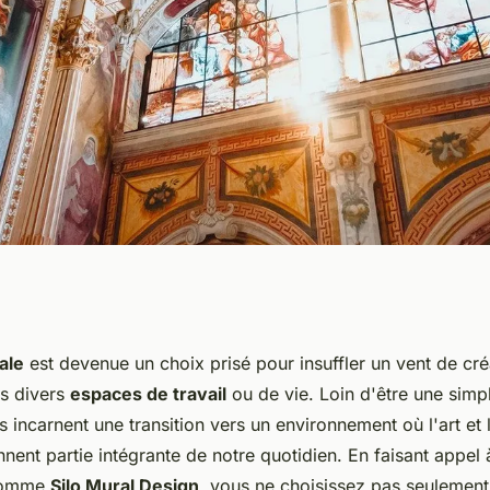
onnel en fresque
ale
est devenue un choix prisé pour insuffler un vent de créa
ns divers
espaces de travail
ou de vie. Loin d'être une simp
as Silo Mural
 incarnent une transition vers un environnement où l'art et 
nent partie intégrante de notre quotidien. En faisant appel 
 comme
Silo Mural Design
, vous ne choisissez pas seulement 