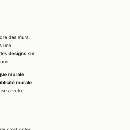
ndre des murs.
s une
 des
designs
sur
ions.
que murale
blicité murale
ise à votre
ale
c'est opter