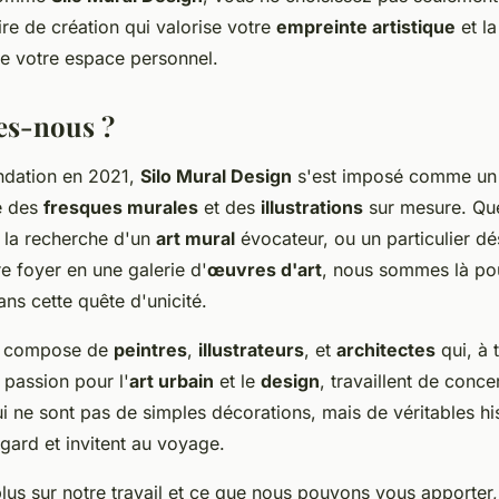
re de création qui valorise votre
empreinte artistique
et la
e votre espace personnel.
s-nous ?
ndation en 2021,
Silo Mural Design
s'est imposé comme un 
e des
fresques murales
et des
illustrations
sur mesure. Qu
à la recherche d'un
art mural
évocateur, ou un particulier dé
e foyer en une galerie d'
œuvres d'art
, nous sommes là po
s cette quête d'unicité.
e compose de
peintres
,
illustrateurs
, et
architectes
qui, à 
r passion pour l'
art urbain
et le
design
, travaillent de conce
i ne sont pas de simples décorations, mais de véritables his
egard et invitent au voyage.
lus sur notre travail et ce que nous pouvons vous apporter, l