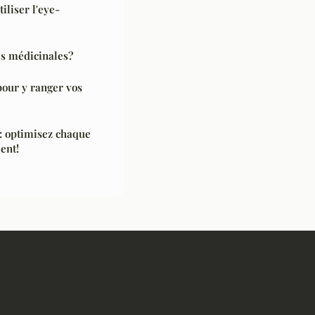
iliser l'eye-
s médicinales?
pour y ranger vos
: optimisez chaque
ent!