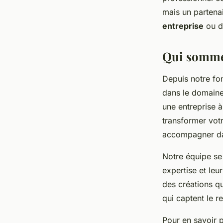
Design ?
mais un partenai
entreprise
ou d
Noémie
•
20 décembre 2023
•
2 min de lecture
Qui somme
Depuis notre fo
dans le domain
une entreprise 
transformer votr
accompagner dan
Notre équipe s
expertise et leu
des créations qu
qui captent le r
Pour en savoir p