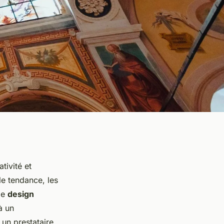
tivité et
le tendance, les
le
design
à un
un prestataire,