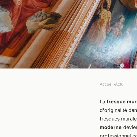
Accueil
›
Actu
ACTU
Choix d'un professi
La
fresque mur
d'originalité da
murale : pourquoi p
fresques murales
moderne
devien
professionnel