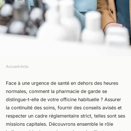
Accueil
›
Actu
ACTU
Quelles sont les missions
Face à une urgence de santé en dehors des heures
normales, comment la pharmacie de garde se
d'une pharmacie de garde ?
distingue-t-elle de votre officine habituelle ? Assurer
la continuité des soins, fournir des conseils avisés et
Noémie
•
18 avril 2024
•
2 min de lecture
respecter un cadre réglementaire strict, telles sont ses
missions capitales. Découvrons ensemble le rôle