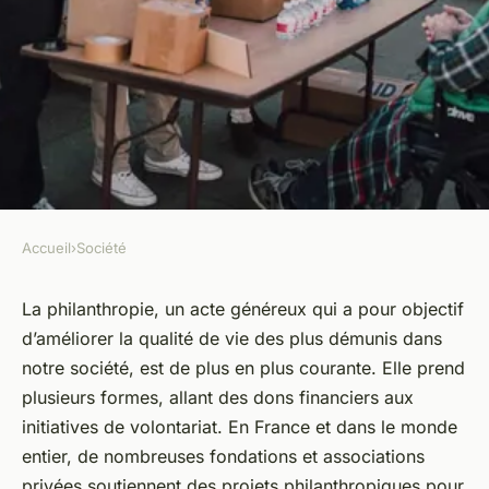
Accueil
›
Société
SOCIÉTÉ
l'importance de la
La philanthropie, un acte généreux qui a pour objectif
d’améliorer la qualité de vie des plus démunis dans
philanthropie pour soutenir
notre société, est de plus en plus courante. Elle prend
les plus vulnérables de notre
plusieurs formes, allant des dons financiers aux
société
initiatives de volontariat. En France et dans le monde
entier, de nombreuses fondations et associations
Arthur
•
14 septembre 2023
•
5 min de lecture
privées soutiennent des projets philanthropiques pour