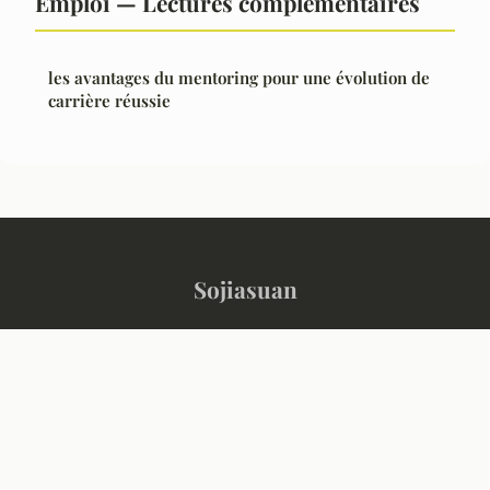
Emploi — Lectures complémentaires
les avantages du mentoring pour une évolution de
carrière réussie
Sojiasuan
“L'information qui fait sens, chaque jour”
Mentions légales
Contact
© 2026 Sojiasuan. Tous droits réservés.