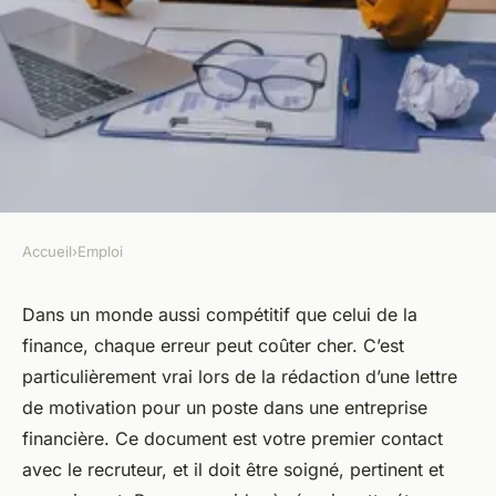
Accueil
›
Emploi
EMPLOI
les erreurs à éviter lors de la
Dans un monde aussi compétitif que celui de la
finance, chaque erreur peut coûter cher. C’est
rédaction d'une lettre de
particulièrement vrai lors de la rédaction d’une lettre
motivation pour un poste dans
de motivation pour un poste dans une entreprise
le secteur financier
financière. Ce document est votre premier contact
avec le recruteur, et il doit être soigné, pertinent et
Antoine
•
14 septembre 2023
•
5 min de lecture