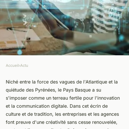
Accueil
›
Actu
ACTU
Le pays basque et la
Niché entre la force des vagues de l'Atlantique et la
quiétude des Pyrénées, le Pays Basque a su
communication digitale : une
s'imposer comme un terreau fertile pour l'innovation
alliance gagnante ?
et la communication digitale. Dans cet écrin de
culture et de tradition, les entreprises et les agences
Noémie
•
25 décembre 2023
•
2 min de lecture
font preuve d'une créativité sans cesse renouvelée,