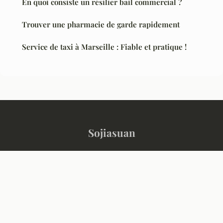
En quoi consiste un résilier bail commercial ?
Trouver une pharmacie de garde rapidement
Service de taxi à Marseille : Fiable et pratique !
Sojiasuan
“L'information qui fait sens, chaque jour”
Mentions légales
Contact
© 2026 Sojiasuan. Tous droits réservés.