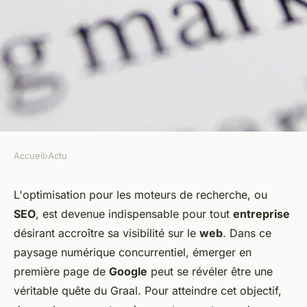
Accueil
›
Actu
ACTU
Combien coûtent les services
L'optimisation pour les moteurs de recherche, ou
SEO
, est devenue indispensable pour tout
entreprise
d'une agence SEO ?
désirant accroître sa visibilité sur le
web
. Dans ce
paysage numérique concurrentiel, émerger en
Noémie
•
11 janvier 2024
•
2 min de lecture
première page de
Google
peut se révéler être une
véritable quête du Graal. Pour atteindre cet objectif,