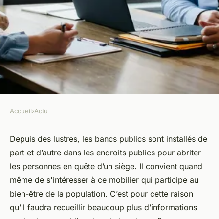
Accueil
›
Actu
ACTU
Bancs publics : tout ce que
Depuis des lustres, les bancs publics sont installés de
part et d’autre dans les endroits publics pour abriter
vous devez savoir à ce propos
les personnes en quête d’un siège. Il convient quand
même de s'intéresser à ce mobilier qui participe au
Noémie
•
26 janvier 2024
•
3 min de lecture
bien-être de la population. C’est pour cette raison
qu’il faudra recueillir beaucoup plus d’informations